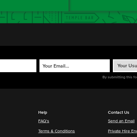
By submitting this f
Help
Contact Us
FAQ's
Send an Email
Terms & Conditions
Private Hire En