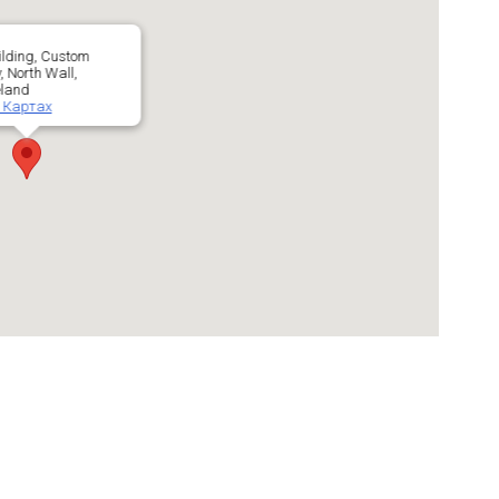
ilding, Custom
 North Wall,
eland
 Картах