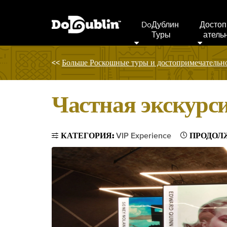
DoДублин 
Достоп
Туры
Атель
<<
Больше Роскошные туры и достопримечательн
Частная экскурс
КАТЕГОРИЯ:
VIP Experience
ПРОДОЛ