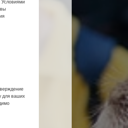
я Условиями
 вы
ия
тверждение
у для ваших
одимо