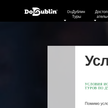
DoДублин 
Достоп
Туры
Атель
Ус
УСЛОВИЯ И
ТУРОВ ПО 
Помимо усло