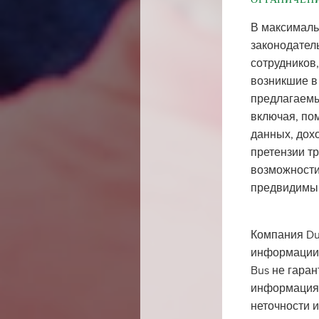
В максималь
законодатель
сотрудников,
возникшие в 
предлагаемы
включая, по
данных, дох
претензии тр
возможности
предвидимы
Компания Du
информации, 
Bus не гаран
информация,
неточности 