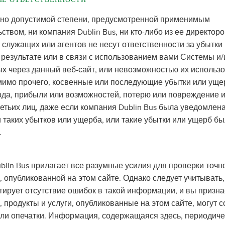
но допустимой степени, предусмотренной применимым
ством, ни компания Dublin Bus, ни кто-либо из ее директоро
 служащих или агентов не несут ответственности за убытки
результате или в связи с использованием вами Системы и/и
х через данный веб-сайт, или невозможностью их использо
мимо прочего, косвенные или последующие убытки или уще
ода, прибыли или возможностей, потерю или повреждение 
етьих лиц, даже если компания Dublin Bus была уведомлена
 таких убытков или ущерба, или такие убытки или ущерб б
.
blin Bus прилагает все разумные усилия для проверки точн
опубликованной на этом сайте. Однако следует учитывать, 
тирует отсутствие ошибок в такой информации, и вы признае
 продукты и услуги, опубликованные на этом сайте, могут 
или опечатки. Информация, содержащаяся здесь, периодиче