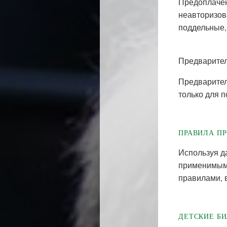
Предоплачен
неавторизов
поддельные,
Предварите
Предварител
только для п
ПРАВИЛА П
Используя д
применимыми
правилами, в
ДЕТСКИЕ Б