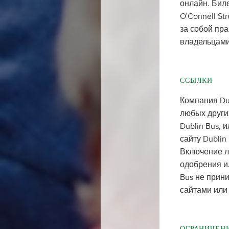
онлайн. Биле
O'Connell St
за собой пр
владельцами
ССЫЛКИ
Компания Du
любых други
Dublin Bus, 
сайту Dublin
Включение л
одобрения ил
Bus не прини
сайтами или 
ОГРАНИЧЕН