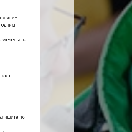
купившим
с одним
разделены на
стоят
напишите по