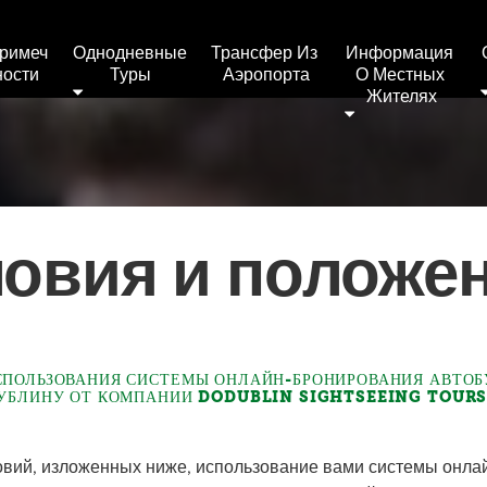
римеч
Однодневные 
Трансфер Из 
Информация 
ности
Туры
Аэропорта
О Местных 
Жителях
ловия и положе
СПОЛЬЗОВАНИЯ СИСТЕМЫ ОНЛАЙН-БРОНИРОВАНИЯ АВТО
ДУБЛИНУ ОТ КОМПАНИИ DODUBLIN SIGHTSEEING TOUR
вий, изложенных ниже, использование вами системы онла