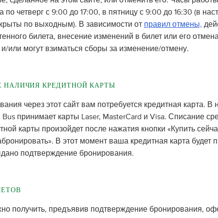
, сделанное на этом сайте, или отменить его. Часы работы
 по четверг с 9:00 до 17:00, в пятницу с 9:00 до 16:30 (в на
крыты по выходным). В зависимости от
правил отмены,
дей
енного билета, внесение изменений в билет или его отмена
и/или могут взиматься сборы за изменение/отмену.
Е НАЛИЧИЯ КРЕДИТНОЙ КАРТЫ
вания через этот сайт вам потребуется кредитная карта. В
 Bus принимает карты Laser, MasterCard и Visa. Списание ср
тной карты произойдет после нажатия кнопки «Купить сейча
бронировать». В этот момент ваша кредитная карта будет п
ыдано подтверждение бронирования.
ЛЕТОВ
жно получить, предъявив подтверждение бронирования, о