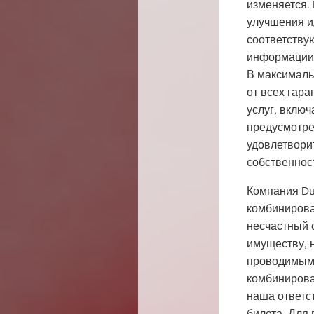
изменяется. 
улучшения и/
соответству
информации, 
В максималь
от всех гар
услуг, вклю
предусмотре
удовлетвори
собственнос
Компания Du
комбинирова
несчастный 
имуществу, н
проводимыми
комбинирова
наша ответс