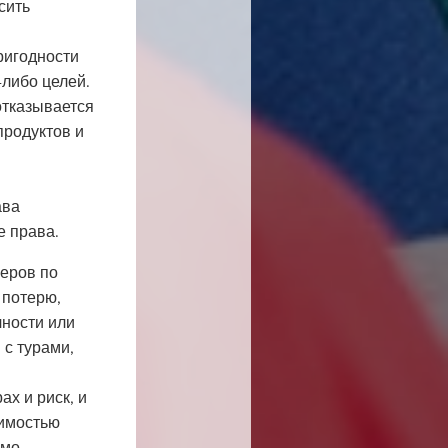
сить
ригодности
-либо целей.
отказывается
продуктов и
ава
е права.
неров по
 потерю,
чности или
 с турами,
х и риск, и
оимостью