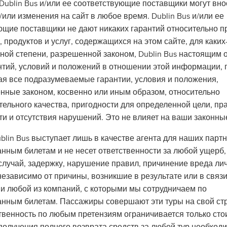
Dublin Bus и/или ее соответствующие поставщики могут вно
или изменения на сайт в любое время. Dublin Bus и/или ее
ющие поставщики не дают никаких гарантий относительно п
продуктов и услуг, содержащихся на этом сайте, для каких
ной степени, разрешенной законом, Dublin Bus настоящим 
антий, условий и положений в отношении этой информации, 
чая все подразумеваемые гарантии, условия и положения,
нные законом, косвенно или иным образом, относительно
тельного качества, пригодности для определенной цели, пр
ти и отсутствия нарушений. Это не влияет на ваши законны
blin Bus выступает лишь в качестве агента для наших парт
нным билетам и не несет ответственности за любой ущерб,
случай, задержку, нарушение правил, причинение вреда ли
езависимо от причины, возникшие в результате или в связи
 любой из компаний, с которыми мы сотрудничаем по
нным билетам. Пассажиры совершают эти туры на свой стра
твенность по любым претензиям ограничивается только ст