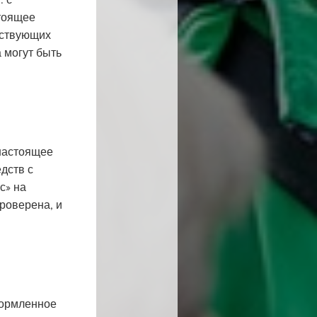
: с
стоящее
ствующих
 могут быть
 настоящее
едств с
с» на
роверена, и
формленное