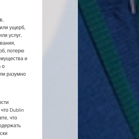
в,
 или ущерб,
ли услуг,
вания,
рб, потерю
имущества и
 о
ыли разумно
ости
что Dublin
те, что
содержать
ски