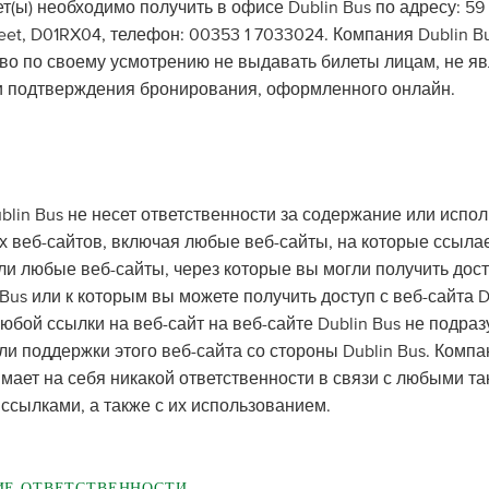
т(ы) необходимо получить в офисе Dublin Bus по адресу: 59
reet, D01RX04, телефон: 00353 1 7033024. Компания Dublin B
аво по своему усмотрению не выдавать билеты лицам, не 
 подтверждения бронирования, оформленного онлайн.
blin Bus не несет ответственности за содержание или испо
х веб-сайтов, включая любые веб-сайты, на которые ссылае
или любые веб-сайты, через которые вы могли получить дост
 Bus или к которым вы можете получить доступ с веб-сайта D
юбой ссылки на веб-сайт на веб-сайте Dublin Bus не подра
и поддержки этого веб-сайта со стороны Dublin Bus. Компа
мает на себя никакой ответственности в связи с любыми та
ссылками, а также с их использованием.
ИЕ ОТВЕТСТВЕННОСТИ