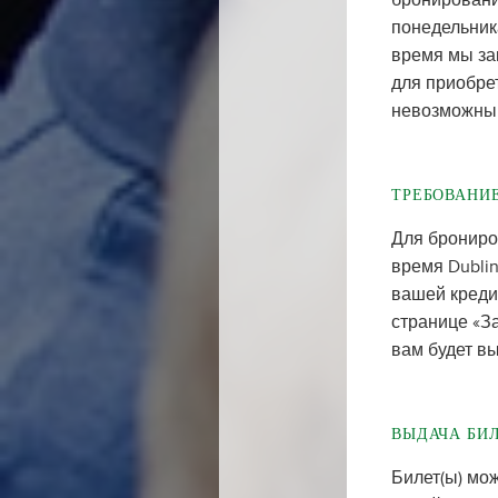
бронирование
понедельника
время мы за
для приобрет
невозможны 
ТРЕБОВАНИ
Для брониро
время Dublin
вашей креди
странице «За
вам будет в
ВЫДАЧА БИ
Билет(ы) мо