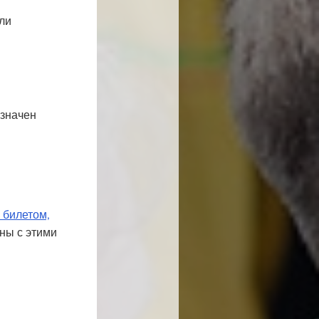
ли
азначен
 билетом,
ны с этими