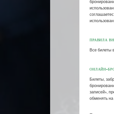
бронировани
использован
соглашаетес
использован
ПРАВИЛА В
Все билеты 
ОНЛАЙН-БР
Билеты, заб
бронировани
записей», п
обменять на