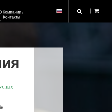
О Компании / 
Контакты
ния
БУСНЫХ
S
йн-