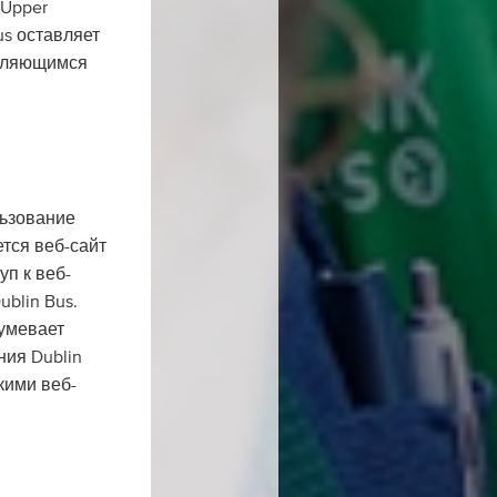
 Upper
us оставляет
являющимся
льзование
тся веб-сайт
уп к веб-
ublin Bus.
зумевает
ния Dublin
кими веб-