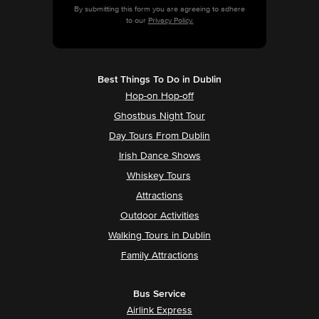
By submitting this form you are agreeing to adhere
to our
Privacy Policy.
Best Things To Do in Dublin
Hop-on Hop-off
Ghostbus Night Tour
Day Tours From Dublin
Irish Dance Shows
Whiskey Tours
Attractions
Outdoor Activities
Walking Tours in Dublin
Family Attractions
Bus Service
Airlink Express