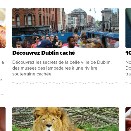
Découvrez Dublin caché
10
 a
Découvrez les secrets de la belle ville de Dublin,
No
des musées des lampadaires à une rivière
Do
souterraine cachée!
tr
e