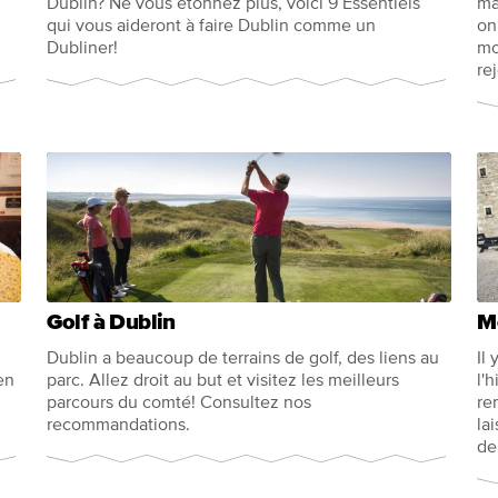
Dublin? Ne vous étonnez plus, voici 9 Essentiels
ma
qui vous aideront à faire Dublin comme un
on
Dubliner!
mo
re
Golf à Dublin
Mo
Dublin a beaucoup de terrains de golf, des liens au
Il
en
parc. Allez droit au but et visitez les meilleurs
l'h
parcours du comté! Consultez nos
re
recommandations.
la
de