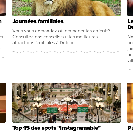
n
Journées familiales
Le
D
t
Vous vous demandez où emmener les enfants?
es
Consultez nos conseils sur les meilleures
No
attractions familiales à Dublin.
no
!
ja
pr
vil
Top 15 des spots "Instagramable"
Pu