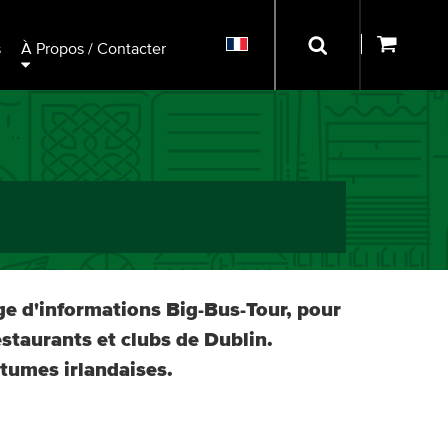
s
À Propos / Contacter
ge d'informations Big-Bus-Tour, pour
staurants et clubs de Dublin.
utumes irlandaises.