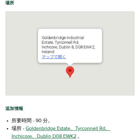
場所
Goldenbridge Industrial
Estate, Tyrconnell Rd,
Inchicore, Dublin 8, D08 EWK2,
Ireland
マップで開く
追加情報
所要時間 - 90 分。
場所 -
Goldenbridge Estate、Tyrconnell Rd、
Inchicore、Dublin D08 EWK2
。