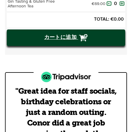
Gin Tasting & Gluten Free
€69.00
Afternoon Tea
TOTAL:
€
0.00
カートに追加
"Great idea for staff socials,
birthday celebrations or
just a random outing.
Conor did a great job