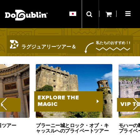
私たちのおすすめ！!
ラグジュアリーツアー＆
アトラクション
EXPLORE THE
MAGIC
VIP TO
ツアー
ブラーニー城とロック・オブ・キ
モハーの断
ャッスルへのプライベートツアー
プライベー