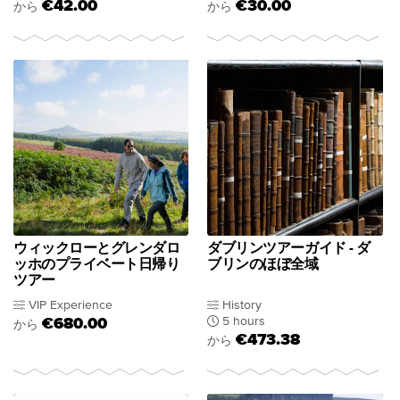
€42.00
€30.00
から
から
ウィックローとグレンダロ
ダブリンツアーガイド - ダ
ッホのプライベート日帰り
ブリンのほぼ全域
ツアー
VIP Experience
History
5 hours
€680.00
から
€473.38
から