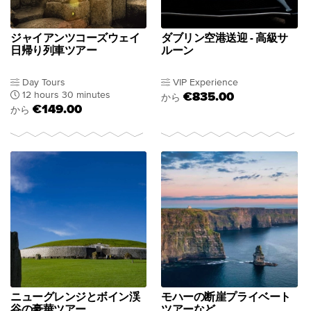
ジャイアンツコーズウェイ
ダブリン空港送迎 - 高級サ
日帰り列車ツアー
ルーン
Day Tours
VIP Experience
12 hours 30 minutes
€835.00
から
€149.00
から
ニューグレンジとボイン渓
モハーの断崖プライベート
谷の豪華ツアー
ツアーなど