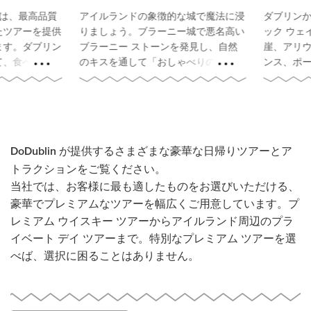
は、最高品質
アイルランドの象徴的な城で魔法に浸
ダブリンか
ツアーを提供
りましょう。ブラーニー城で悪名高い
ック ウェ
す。ダブリン
ブラーニー ストーンを発見し、自然
崖、アリウィ
、食べ物やビ
のキスを通して「おしゃべりの贈り
ンス、ポー
させ、地元の
物」を受け取ります。キャシェルの岩
見学しながら
を発見してく
とその要塞を探索し、カヒル城の塔と
お楽しみく
地下牢の遺跡でツアーを締めくくりま
す。
DoDublin が提供するさまざまな豪華な日帰りツアーとア
トラクションをご覧ください。
当社では、お客様に最も適したものをお選びいただける、
豪華でプレミアムなツアーを幅広くご用意しています。プ
レミアム ウイスキー ツアーからアイルランド周辺のプラ
イベート デイ ツアーまで。特別なプレミアム ツアーを選
べば、選択に困ることはありません。