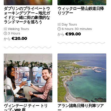
ダブリンのプライベートウ
ウィックロー登山鉄道日帰
ォーキングツアー – 地元ガ
りツアー
イドと一緒に街の象徴的な
ランドマークを巡ろう
Day Tours
Walking Tours
6 hours 30 minutes
3 Hours
€99.00
から
€20.00
から
ヴィンテージ ティー トリ
アラン諸島日帰り列車ツア
ップ - VIP 席
ー