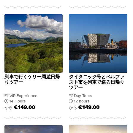
列車で行くケリー周遊日帰
タイタニック号とベルファ
りツアー
スト市を列車で巡る日帰り
ツアー
VIP Experience
Day Tours
14 Hours
12 hours
€149.00
€149.00
から
から