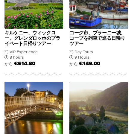
キルケニー、ウィックロ
コーク市、ブラーニー城、
ー、グレンダロッホのプラ
コーブを列車で巡る日帰り
イベート日帰りツアー
ツアー
VIP Experience
Day Tours
8 hours
9 Hours
€614.80
€149.00
から
から