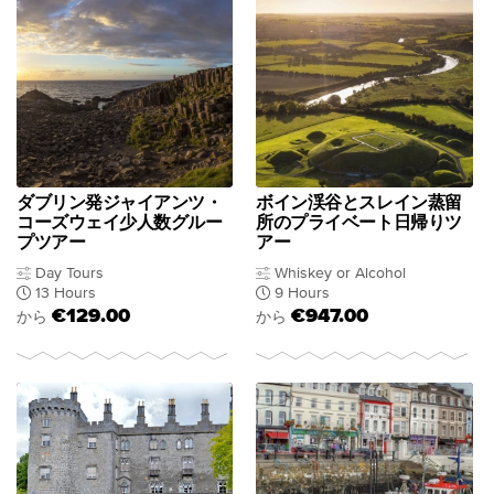
ダブリン発ジャイアンツ・
ボイン渓谷とスレイン蒸留
コーズウェイ少人数グルー
所のプライベート日帰りツ
プツアー
アー
Day Tours
Whiskey or Alcohol
13 Hours
9 Hours
€129.00
€947.00
から
から