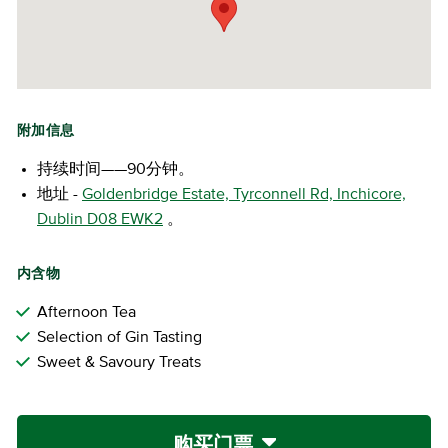
附加信息
持续时间——90分钟。
地址 -
Goldenbridge Estate, Tyrconnell Rd, Inchicore,
Dublin D08 EWK2
。
内含物
Afternoon Tea
Selection of Gin Tasting
Sweet & Savoury Treats
购买门票