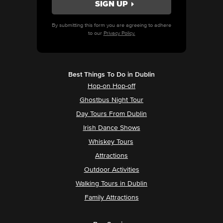
By submitting this form you are agreeing to adhere
to our
Privacy Policy.
Best Things To Do in Dublin
Hop-on Hop-off
Ghostbus Night Tour
Day Tours From Dublin
Irish Dance Shows
Whiskey Tours
Attractions
Outdoor Activities
Walking Tours in Dublin
Family Attractions