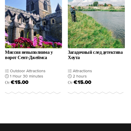
Миссия невыполнима у
Загадочный след детектива
ворот Сент-Джеймса
Хоута
Outdoor Attractions
Attractions
1 Hour 30 minutes
2 hours
€15.00
€15.00
От
От