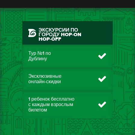
ЭКСКУРСИИ ПО
ГОРОДУ HOP-ON
HOP-OFF
Тур №1 по
Дублину
Эксклюзивные
онлайн-скидки
1 ребенок бесплатно
с каждым взрослым
билетом