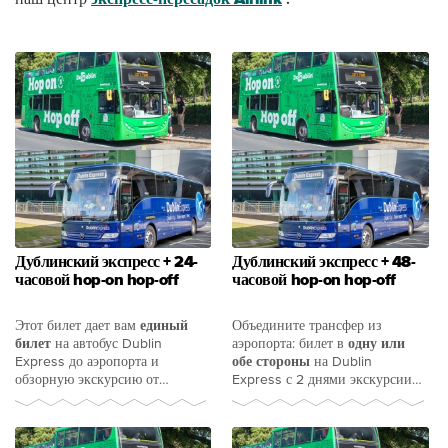
Дублинский экспресс + 24-
Дублинский экспресс + 48-
часовой hop-on hop-off
часовой hop-on hop-off
Этот билет дает вам
единый
Объедините трансфер из
билет
на автобус Dublin
аэропорта: билет в
одну
или
Express до аэропорта и
обе стороны
на Dublin
обзорную экскурсию от
Express с 2 днями экскурсии
туристической компании № 1 в
Hop-on Hop-off.
Дублине.