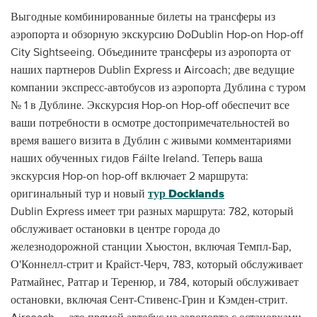
Выгодные комбинированные билеты на трансферы из
аэропорта и обзорную экскурсию DoDublin Hop-on Hop-off
City Sightseeing. Объедините трансферы из аэропорта от
наших партнеров Dublin Express и Aircoach; две ведущие
компании экспресс-автобусов из аэропорта Дублина с туром
№ 1 в Дублине. Экскурсия Hop-on Hop-off обеспечит все
ваши потребности в осмотре достопримечательностей во
время вашего визита в Дублин с живыми комментариями
наших обученных гидов Fáilte Ireland. Теперь ваша
экскурсия Hop-on hop-off включает 2 маршрута:
оригинальный тур и новый
тур Docklands
Dublin Express имеет три разных маршрута: 782, который
обслуживает остановки в центре города до
железнодорожной станции Хьюстон, включая Темпл-Бар,
О'Коннелл-стрит и Крайст-Черч, 783, который обслуживает
Ратмайнес, Ратгар и Теренюр, и 784, который обслуживает
остановки, включая Сент-Стивенс-Грин и Кэмден-стрит.