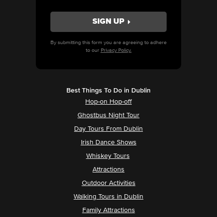
By submitting this form you are agreeing to adhere
to our
Privacy Policy.
Best Things To Do in Dublin
Hop-on Hop-off
Ghostbus Night Tour
Day Tours From Dublin
Irish Dance Shows
Whiskey Tours
Attractions
Outdoor Activities
Walking Tours in Dublin
Family Attractions