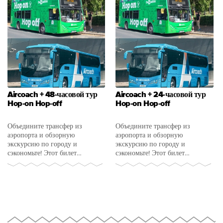
Aircoach + 48-часовой тур
Aircoach + 24-часовой тур
Hop-on Hop-off
Hop-on Hop-off
Объедините трансфер из
Объедините трансфер из
аэропорта и обзорную
аэропорта и обзорную
экскурсию по городу и
экскурсию по городу и
сэкономьте! Этот билет
сэкономьте! Этот билет
включает в себя
билет
в одну
включает в себя
билет в одну
или
обе стороны из аэропорта
или обе стороны
+ 24-часовой
Дублина + 48-часовой билет
билет на автобус №1 с
на автобус №1 с открытым
открытым верхом по Дублину.
верхом по Дублину.