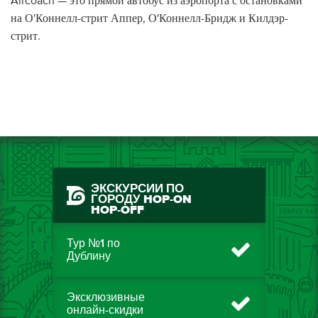
Aircoach — это прямой автобус из аэропорта с остановками
на О'Коннелл-стрит Аппер, О'Коннелл-Бридж и Килдэр-
стрит.
ЭКСКУРСИИ ПО
ГОРОДУ HOP-ON
HOP-OFF
Тур №1 по
Дублину
Эксклюзивные
онлайн-скидки