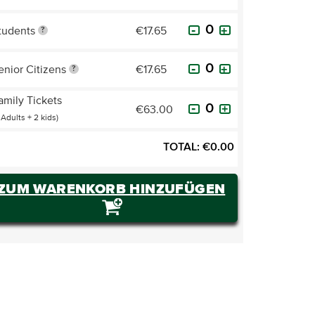
tudents
€17.65
?
enior Citizens
€17.65
?
amily Tickets
€63.00
 Adults + 2 kids)
TOTAL:
€
0.00
ZUM WARENKORB HINZUFÜGEN
TICKETS KAUFEN