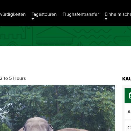
ürdigkeiten
Tagestouren
Flughafentransfer
Einheimische
2 to 5 Hours
KAU
A
C