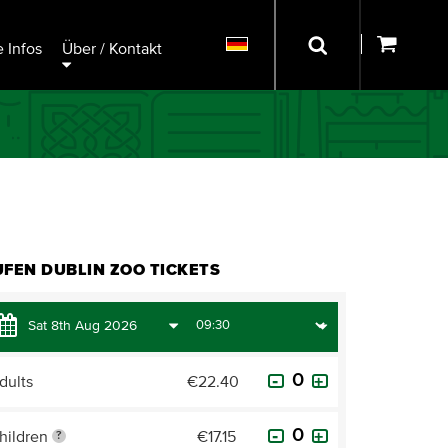
 Infos
Über / Kontakt
FEN DUBLIN ZOO TICKETS
dults
€22.40
hildren
€17.15
?