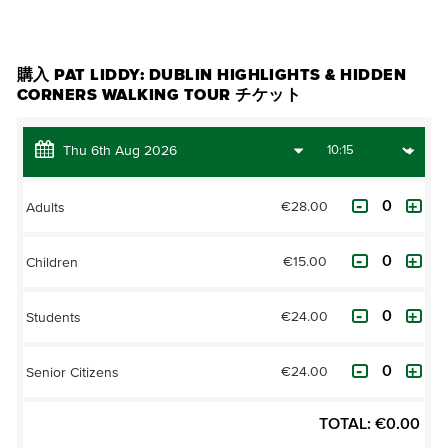
チケットを購入
購入 PAT LIDDY: DUBLIN HIGHLIGHTS & HIDDEN
CORNERS WALKING TOUR チケット
€28.00
Adults
€15.00
Children
€24.00
Students
€24.00
Senior Citizens
TOTAL:
€
0.00