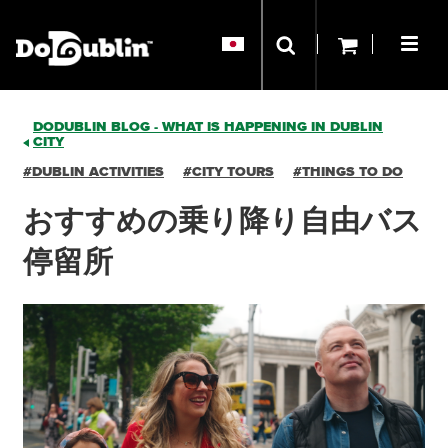
DODUBLIN BLOG - WHAT IS HAPPENING IN DUBLIN
CITY
#DUBLIN ACTIVITIES
#CITY TOURS
#THINGS TO DO
おすすめの乗り降り自由バス
停留所