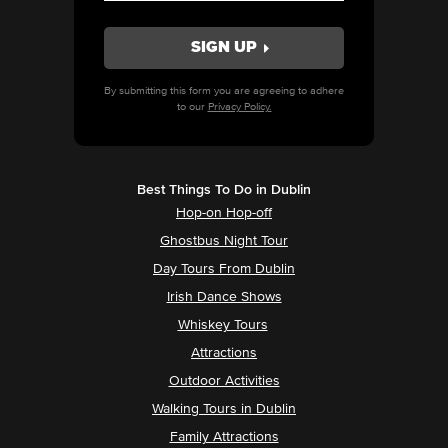
By submitting this form you are agreeing to adhere
to our
Privacy Policy.
Best Things To Do in Dublin
Hop-on Hop-off
Ghostbus Night Tour
Day Tours From Dublin
Irish Dance Shows
Whiskey Tours
Attractions
Outdoor Activities
Walking Tours in Dublin
Family Attractions