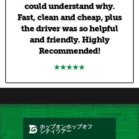
could understand why.
Fast, clean and cheap, plus
the driver was so helpful
and friendly. Highly
Recommended!
ホップオンホップオフ
シティツアー