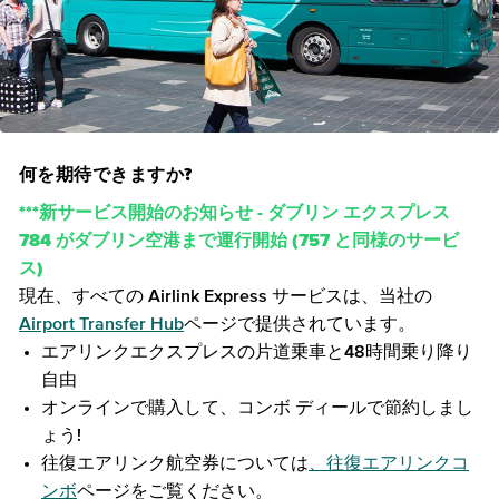
何を期待できますか?
***新サービス開始のお知らせ - ダブリン エクスプレス
784 がダブリン空港まで運行開始 (757 と同様のサービ
ス)
現在、すべての Airlink Express サービスは、当社の
Airport Transfer Hub
ページで提供されています。
エアリンクエクスプレスの片道乗車と48時間乗り降り
自由
オンラインで購入して、コンボ ディールで節約しまし
ょう!
往復エアリンク航空券については
、往復エアリンクコ
ンボ
ページをご覧ください。