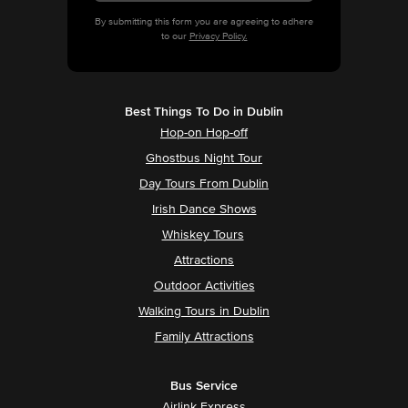
By submitting this form you are agreeing to adhere
to our
Privacy Policy.
Best Things To Do in Dublin
Hop-on Hop-off
Ghostbus Night Tour
Day Tours From Dublin
Irish Dance Shows
Whiskey Tours
Attractions
Outdoor Activities
Walking Tours in Dublin
Family Attractions
Bus Service
Airlink Express