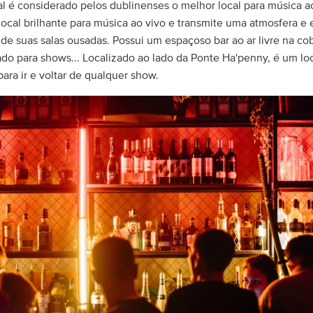
l é considerado pelos dublinenses o melhor local para música a
local brilhante para música ao vivo e transmite uma atmosfera e es
e suas salas ousadas. Possui um espaçoso bar ao ar livre na co
o para shows... Localizado ao lado da Ponte Ha'penny, é um lo
ara ir e voltar de qualquer show.