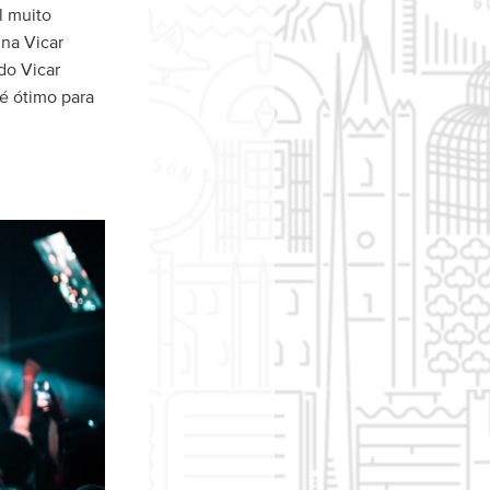
l muito
 na Vicar
do Vicar
 é ótimo para