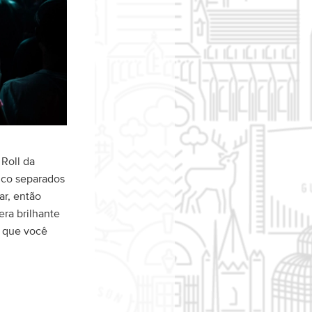
Roll da
alco separados
ar, então
era brilhante
o que você