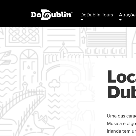
DoDublin Tours
Atraçõe
Loc
Dub
Uma das carac
Música é algo
Irlanda tem u