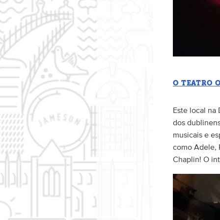
O TEATRO 
Este local na
dos dublinens
musicais e es
como Adele, R
Chaplin! O in