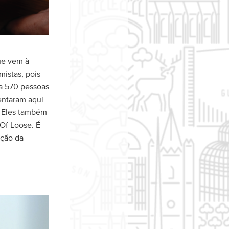
ue vem à
mistas, pois
a 570 pessoas
sentaram aqui
. Eles também
Of Loose. É
ação da