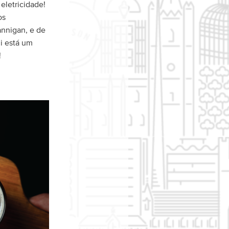
eletricidade!
os
annigan, e de
ui está um
!