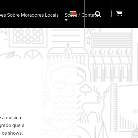
ões Sobre Moradores Locais
Sobre / Contato
é a música.
gredo que a
e os shows,