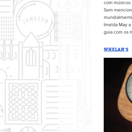
com músicos d
Sem mencionar
mundialmente 
Imelda May a 
guia com os m
WHELAN'S