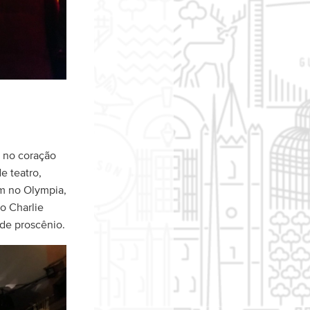
l no coração
e teatro,
am no Olympia,
o Charlie
 de proscênio.