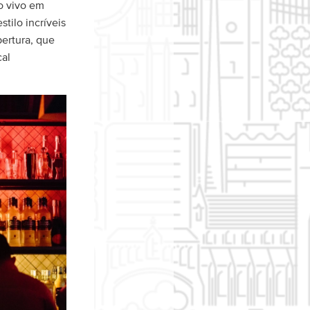
o vivo em
tilo incríveis
bertura, que
cal