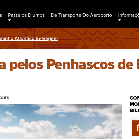
s
Passeios Diurnos
De Transporte Do Aeroporto
Informaç
aminho Atlântico Selvagem
a pelos Penhascos de 
ours
COM
MO
BI