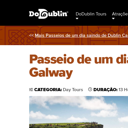
DoDublin Tours
Atraçõe
<<
Mais Passeios de um dia saindo de Dublin C
Passeio de um di
Galway
CATEGORIA:
Day Tours
DURAÇÃO:
13 H