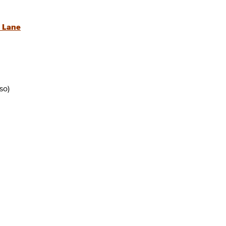
 Lane
so)