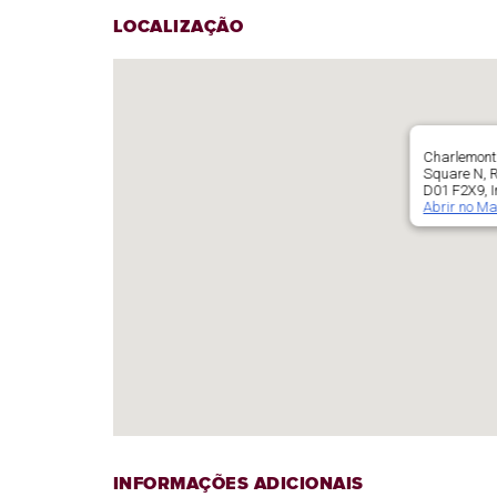
LOCALIZAÇÃO
Charlemont 
Square N, R
D01 F2X9, I
Abrir no M
INFORMAÇÕES ADICIONAIS