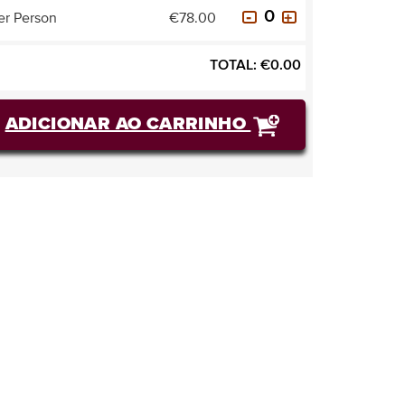
er Person
€78.00
TOTAL:
€
0.00
ADICIONAR AO CARRINHO
COMPRAR BILHETES