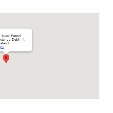
House, Parnell
otunda, Dublin 1,
reland
aps