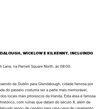
DALOUGH, WICKLOW E KILKENNY, INCLUINDO
h Lane, na Parnell Square North, às 08:00.
 saindo de Dublin para Glendalough, cidade famosa por
ada do passeio costuma ser a parte mais memorável,
os locais mais pitorescos da Irlanda. Esta área é famosa
 histórico, com ruínas que datam do século X, além de
ndalough serviu de cenário para uma cena de casamento