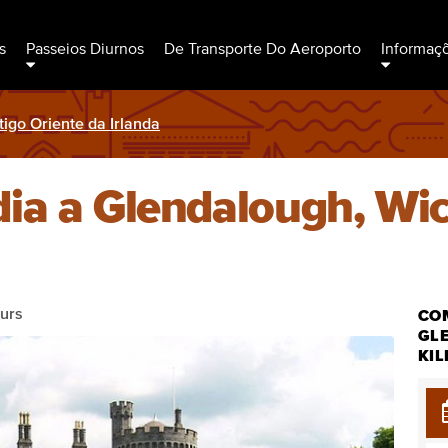
s
Passeios Diurnos
De Transporte Do Aeroporto
Informaç
igo Oriente da Irlanda
ia a Glendalough, Wi
urs
CO
GL
KI