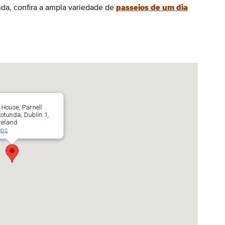
nda, confira a ampla variedade de
passeios de um dia
House, Parnell
otunda, Dublin 1,
reland
aps