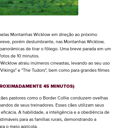
 pelas Montanhas Wicklow em direção ao próximo
 breve, porém deslumbrante, nas Montanhas Wicklow,
 panorâmicas de tirar o fôlego. Uma breve parada em um
fotos de 10 minutos.
Wicklow atraiu inúmeros cineastas, levando ao seu uso
Vikings" e "The Tudors", bem como para grandes filmes
ROXIMADAMENTE 45 MINUTOS)
 cães pastores como o Border Collie conduzem ovelhas
andos de seus treinadores. Esses cães utilizam seus
eficácia. A habilidade, a inteligência e a obediência de
timáveis para as famílias rurais, demonstrando a
ra o meio agrícola.