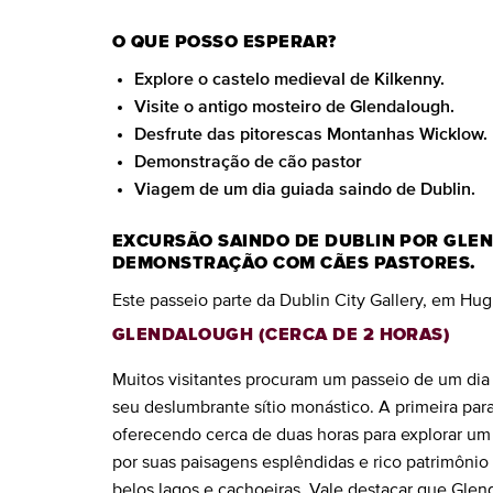
O QUE POSSO ESPERAR?
Explore o castelo medieval de Kilkenny.
Visite o antigo mosteiro de Glendalough.
Desfrute das pitorescas Montanhas Wicklow.
Demonstração de cão pastor
Viagem de um dia guiada saindo de Dublin.
EXCURSÃO SAINDO DE DUBLIN POR GLEN
DEMONSTRAÇÃO COM CÃES PASTORES.
Este passeio parte da Dublin City Gallery, em Hug
GLENDALOUGH (CERCA DE 2 HORAS)
Muitos visitantes procuram um passeio de um dia
seu deslumbrante sítio monástico. A primeira par
oferecendo cerca de duas horas para explorar um d
por suas paisagens esplêndidas e rico patrimônio
belos lagos e cachoeiras. Vale destacar que Gle