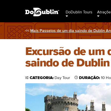
DoDublin Tours
Atraçõe
<<
Mais Passeios de um dia saindo de Dublin Ant
Excursão de um d
saindo de Dublin
CATEGORIA:
Day Tour
DURAÇÃO:
10 Ho