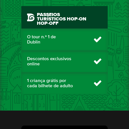
PASSEIOS
TURÍSTICOS HOP-ON
HOP-OFF
O tour n.º 1 de
Dublin
Descontos exclusivos
online
1 criança grátis por
cada bilhete de adulto