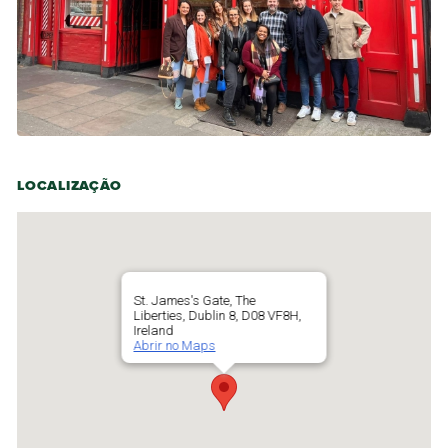
LOCALIZAÇÃO
St. James's Gate, The
Liberties, Dublin 8, D08 VF8H,
Ireland
Abrir no Maps