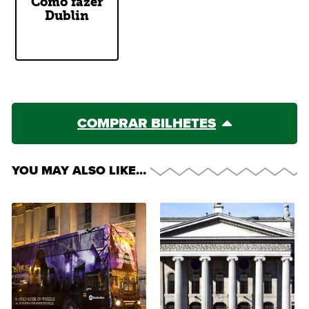
Como fazer
Our Two
Dublin
Cents
COMPRAR BILHETES
YOU MAY ALSO LIKE…