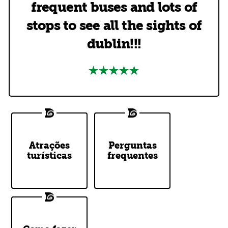
frequent buses and lots of
stops to see all the sights of
dublin!!!
DoDublin
Atrações
Top Questions
Perguntas
Tour Stops
turísticas
frequentes
Answered