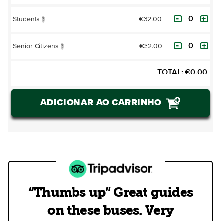
€32.00
Students
?
€32.00
Senior Citizens
?
TOTAL:
€
0.00
ADICIONAR AO CARRINHO
“Thumbs up” Great guides
on these buses. Very