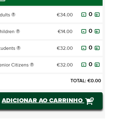
dults
€34.00
?
hildren
€14.00
?
tudents
€32.00
?
enior Citizens
€32.00
?
TOTAL:
€
0.00
ADICIONAR AO CARRINHO
COMPRAR BILHETES