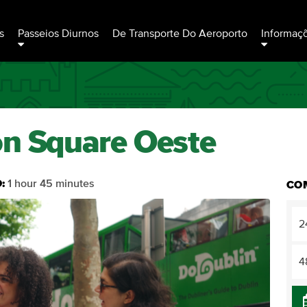
s
Passeios Diurnos
De Transporte Do Aeroporto
Informaç
on Square Oeste
:
1 hour 45 minutes
CO
2
4