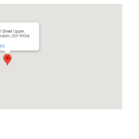
l Street Upper,
 Dublin, D01 RX04,
aps