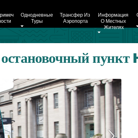
римеч
Однодневные 
Трансфер Из 
Информация 
ности
Туры
Аэропорта
О Местных 
Жителях
и остановочный пункт 