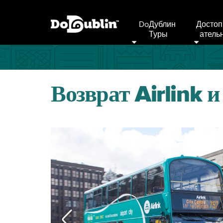
DoДублин 
Достоп
Туры
Атель
Возврат Airlink 