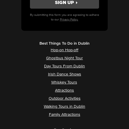
By submitting this form you are agreeing to adhere
to our
Privacy Policy.
Best Things To Do in Dublin
Hop-on Hop-off
Ghostbus Night Tour
Day Tours From Dublin
Irish Dance Shows
Whiskey Tours
Attractions
Outdoor Activities
Walking Tours in Dublin
Family Attractions