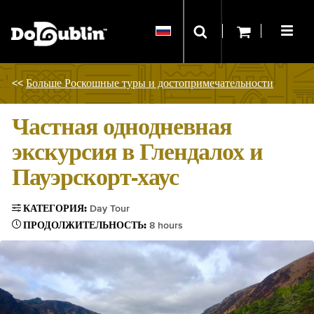
<<
Больше Роскошные туры и достопримечательности
Частная однодневная
экскурсия в Глендалох и
Пауэрскорт-хаус
КАТЕГОРИЯ:
Day Tour
ПРОДОЛЖИТЕЛЬНОСТЬ:
8 hours