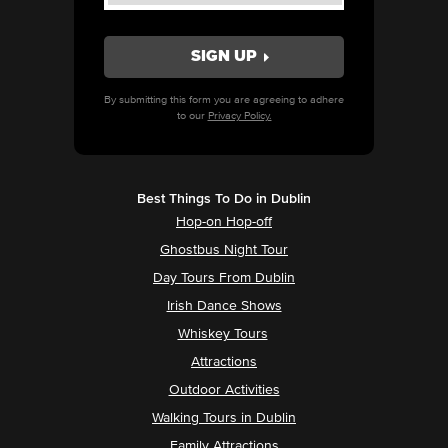
By submitting this form you are agreeing to adhere
to our
Privacy Policy.
Best Things To Do in Dublin
Hop-on Hop-off
Ghostbus Night Tour
Day Tours From Dublin
Irish Dance Shows
Whiskey Tours
Attractions
Outdoor Activities
Walking Tours in Dublin
Family Attractions