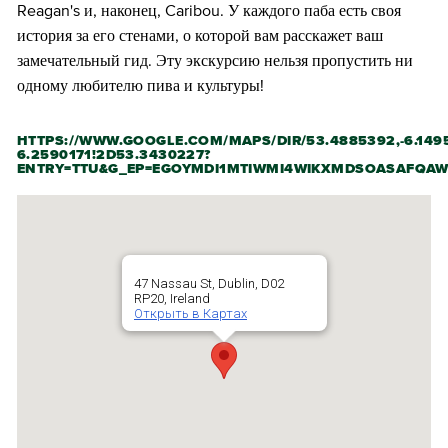
Reagan's и, наконец, Caribou. У каждого паба есть своя
история за его стенами, о которой вам расскажет ваш
замечательный гид. Эту экскурсию нельзя пропустить ни
одному любителю пива и культуры!
HTTPS://WWW.GOOGLE.COM/MAPS/DIR/53.4885392,-6.1495
6.2590171!2D53.3430227?
ENTRY=TTU&G_EP=EGOYMDI1MTIWMI4WIKXMDSOASAFQA
47 Nassau St, Dublin, D02
RP20, Ireland
Открыть в Картах