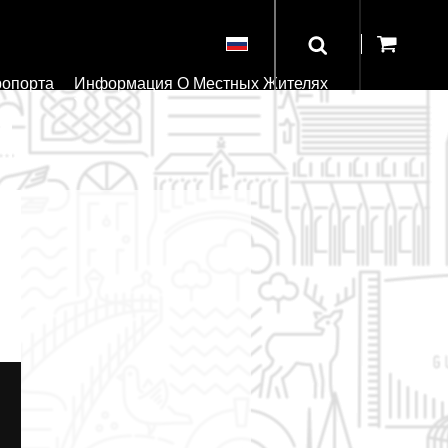
ропорта
Информация О Местных Жителях