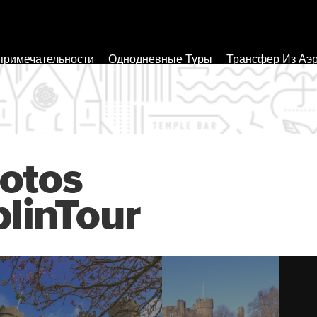
примечательности
Однодневные Туры
Трансфер Из Аэ
otos
linTour