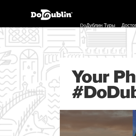
DoДублин Туры
Досто
О Компании / Контакты
Your Ph
#DoDub