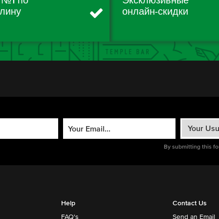
 №1 по
Эксклюзивные
лину
онлайн-скидки
By submitting this f
Help
Contact Us
FAQ's
Send an Email