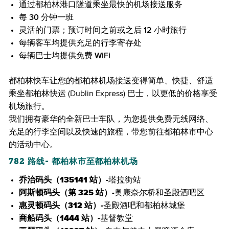
通过都柏林港口隧道乘坐最快的机场接送服务
每 30 分钟一班
灵活的门票；预订时间之前或之后 12 小时旅行
每辆客车均提供充足的行李寄存处
每辆巴士均提供免费 WiFi
都柏林快车让您的都柏林机场接送变得简单、快捷、舒适
乘坐都柏林快运 (Dublin Express) 巴士，以更低的价格享受
机场旅行。
我们拥有豪华的全新巴士车队，为您提供免费无线网络、
充足的行李空间以及快速的旅程，带您前往都柏林市中心
的活动中心。
782 路线- 都柏林市至都柏林机场
乔治码头（135141 站）-
塔拉街站
阿斯顿码头（第 325 站）-
奥康奈尔桥和圣殿酒吧区
惠灵顿码头（312 站）-
圣殿酒吧和都柏林城堡
商船码头（1444 站）-
基督教堂