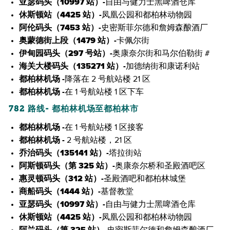
亚瑟码头（10997 站）-
自由与健力士黑啤酒仓库
休斯顿站（4425 站）-
凤凰公园和都柏林动物园
阿伦码头（7453 站）-
史密斯菲尔德和詹姆森酿酒厂
奥蒙德街上段（1479 站）-
卡佩尔街
伊甸园码头（297 号站）-
奥康奈尔街和马尔伯勒街 #
海关大楼码头（135271 站）-
加德纳街和康诺利站
都柏林机场 -
降落在 2 号航站楼 21 区
都柏林机场 -
在 1 号航站楼 1 区下车
782 路线- 都柏林机场至都柏林市
都柏林机场 -
在 1 号航站楼 1 区接客
都柏林机场 -
2 号航站楼，21 区
乔治码头（135141 站）-
塔拉街站
阿斯顿码头（第 325 站）-
奥康奈尔桥和圣殿酒吧区
惠灵顿码头（312 站）-
圣殿酒吧和都柏林城堡
商船码头（1444 站）-
基督教堂
亚瑟码头（10997 站）-
自由与健力士黑啤酒仓库
休斯顿站（4425 站）-
凤凰公园和都柏林动物园