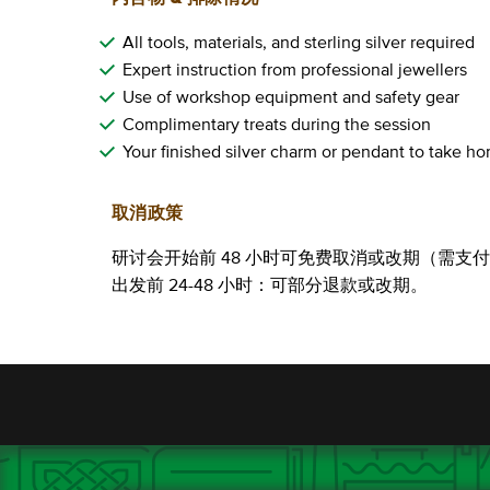
All tools, materials, and sterling silver required
Expert instruction from professional jewellers
Use of workshop equipment and safety gear
Complimentary treats during the session
Your finished silver charm or pendant to take h
取消政策
研讨会开始前 48 小时可免费取消或改期（需支
出发前 24-48 小时：可部分退款或改期。