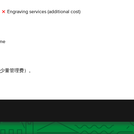
Engraving services (additional cost)
ome
付少量管理费）。