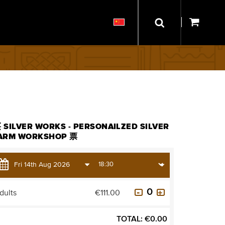
SILVER WORKS - PERSONAILZED SILVER
ARM WORKSHOP 票
dults
€111.00
TOTAL:
€
0.00