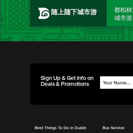
都柏林
随上随下城市游
城市游
Sign Up & Get Info on
Deals & Promotions
Best Things To Do in Dublin
Bus Service