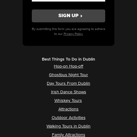
By submitting this form you are agreeing to adhere
to our
Privacy Policy.
Best Things To Do in Dublin
Hop-on Hop-off
Ghostbus Night Tour
Day Tours From Dublin
Irish Dance Shows
Whiskey Tours
Attractions
Outdoor Activities
Walking Tours in Dublin
Family Attractions