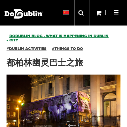
DODUBLIN BLOG - WHAT IS HAPPENING IN DUBLIN
CITY
#DUBLIN ACTIVITIES
#THINGS TO DO
都柏林幽灵巴士之旅