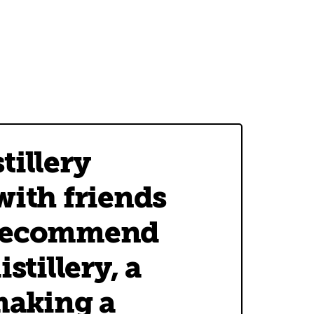
tillery
with friends
t recommend
stillery, a
making a