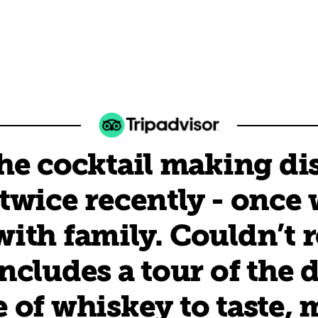
the cocktail making dis
twice recently - once 
with family. Couldn’
cludes a tour of the di
 of whiskey to taste, 