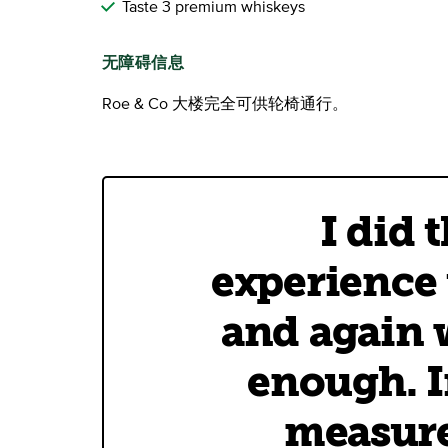
Taste 3 premium whiskeys
无障碍信息
Roe & Co 大楼完全可供轮椅通行。
I did 
experience 
and again 
enough. In
measure