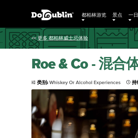
都柏林游览
景点
一
<<
更多 都柏林威士忌体验
Roe & Co - 混合
类别:
Whiskey Or Alcohol Experiences
持