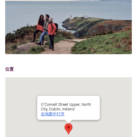
位置
O'Connell Street Upper, North
City, Dublin, Ireland
在地图中打开