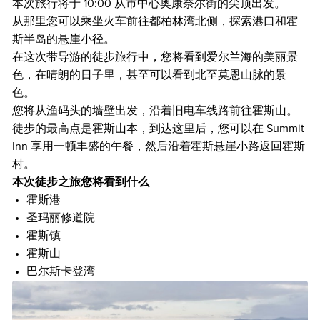
本次旅行将于 10:00 从市中心奥康奈尔街的尖顶出发。
从那里您可以乘坐火车前往都柏林湾北侧，探索港口和霍
斯半岛的悬崖小径。
在这次带导游的徒步旅行中，您将看到爱尔兰海的美丽景
色，在晴朗的日子里，甚至可以看到北至莫恩山脉的景
色。
您将从渔码头的墙壁出发，沿着旧电车线路前往霍斯山。
徒步的最高点是霍斯山本，到达这里后，您可以在 Summit
Inn 享用一顿丰盛的午餐，然后沿着霍斯悬崖小路返回霍斯
村。
本次徒步之旅您将看到什么
霍斯港
圣玛丽修道院
霍斯镇
霍斯山
巴尔斯卡登湾