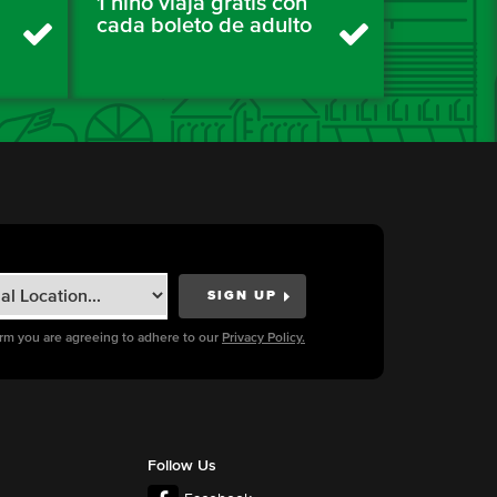
1 niño viaja gratis con
cada boleto de adulto
orm you are agreeing to adhere to our
Privacy Policy.
Follow Us