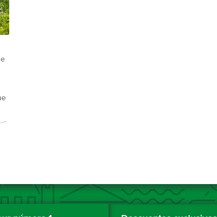
de
ue