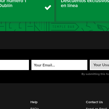
tour número 1
Descuentos exclusivos
Dublín
en línea
By submitting this f
Help
Contact Us