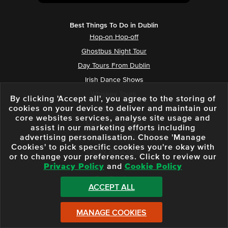
Best Things To Do in Dublin
Hop-on Hop-off
Ghostbus Night Tour
Day Tours From Dublin
Irish Dance Shows
Whiskey Tours
By clicking 'Accept all', you agree to the storing of
cookies on your device to deliver and maintain our
Attractions
core websites services, analyse site usage and
Outdoor Activities
assist in our marketing efforts including
advertising personalisation. Choose 'Manage
Walking Tours in Dublin
Cookies' to pick specific cookies you're okay with
Family Attractions
or to change your preferences. Click to review our
Privacy Policy
and
Cookie Policy
Bus Service
ACCEPT ALL
Airlink Express
DoDublin Ticket
MANAGE COOKIES
Dublin Bus