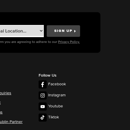
orm you are agreeing to adhere to our
Privacy Policy.
Follow Us
Facebook
quiries
Instagram
t
Youtube
ms
Tiktok
blin Partner