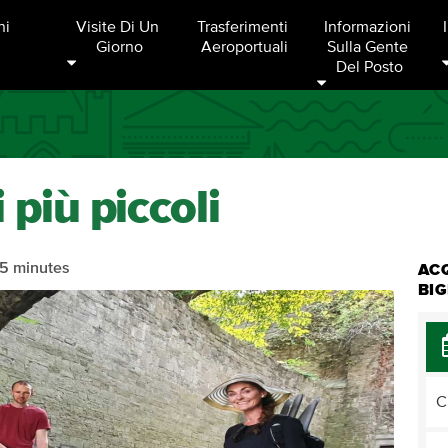
ni
Visite Di Un 
Trasferimenti 
Informazioni 
Giorno
Aeroportuali
Sulla Gente 
Del Posto
i più piccoli
5 minutes
ACQ
BIG
C