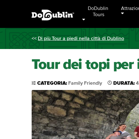
DoDublin 
Attrazio
Tours
<<
Di più Tour a piedi nella città di Dublino
Tour dei topi per 
CATEGORIA:
Family Friendly
DURATA:
4