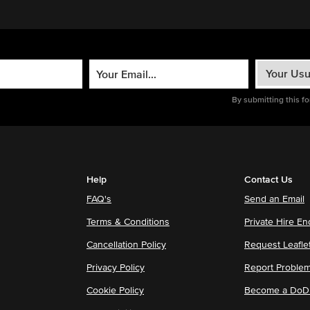
By submitting this f
Help
Contact Us
FAQ's
Send an Email
Terms & Conditions
Private Hire En
Cancellation Policy
Request Leafle
Privacy Policy
Report Proble
Cookie Policy
Become a DoDu