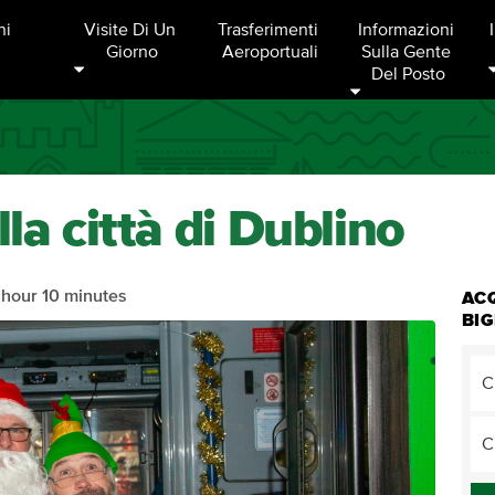
ni
Visite Di Un 
Trasferimenti 
Informazioni 
Giorno
Aeroportuali
Sulla Gente 
Del Posto
lla città di Dublino
 hour 10 minutes
AC
BIG
C
C