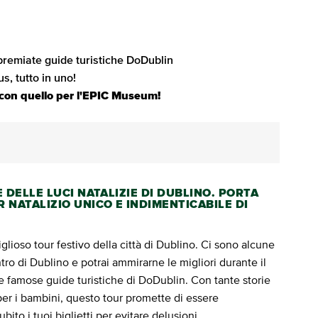
premiate guide turistiche DoDublin
us, tutto in uno!
r con quello per l'EPIC Museum!
 DELLE LUCI NATALIZIE DI DUBLINO. PORTA
 NATALIZIO UNICO E INDIMENTICABILE DI
glioso tour festivo della città di Dublino. Ci sono alcune
ntro di Dublino e potrai ammirarne le migliori durante il
e famose guide turistiche di DoDublin. Con tante storie
 per i bambini, questo tour promette di essere
ito i tuoi biglietti per evitare delusioni.