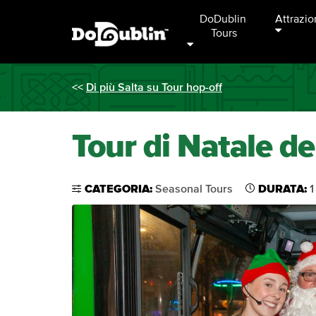
DoDublin 
Attrazio
Tours
<<
Di più Salta su Tour hop-off
Tour di Natale de
CATEGORIA:
Seasonal Tours
DURATA:
1