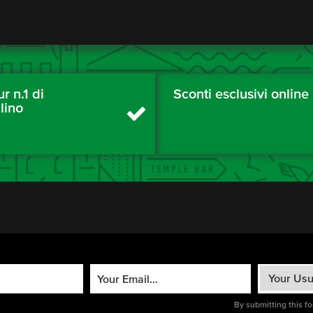
ur n.1 di
Sconti esclusivi online
lino
By submitting this f