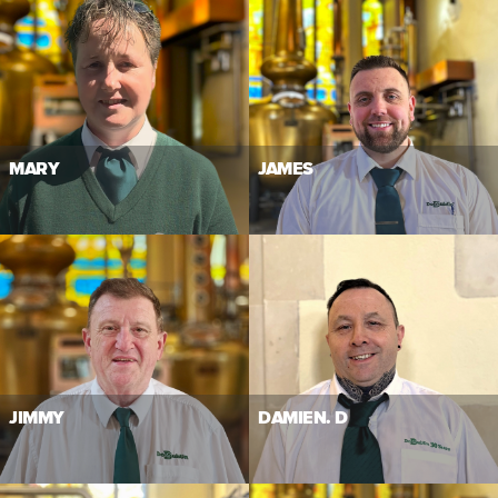
MARY
JAMES
JIMMY
DAMIEN. D