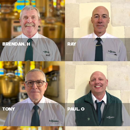
BRENDAN. H
RAY
TONY
PAUL. O