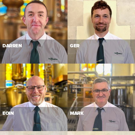
DARREN
GER
EOIN
MARK