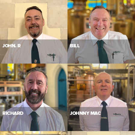
JOHN. R
BILL
RICHARD
JOHNNY MAC