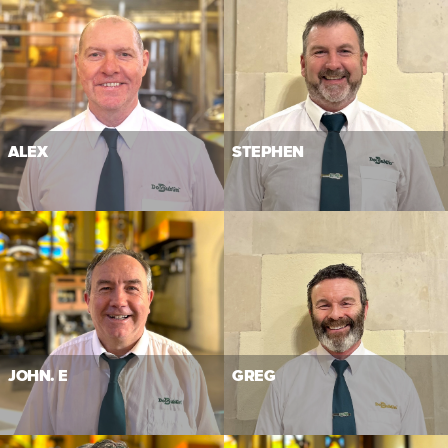
ALEX
STEPHEN
JOHN. E
GREG