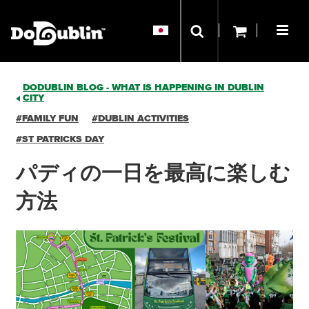
DODUBLIN BLOG - WHAT IS HAPPENING IN DUBLIN
CITY
#FAMILY FUN
#DUBLIN ACTIVITIES
#ST PATRICKS DAY
パディの一日を最高に楽しむ
方法