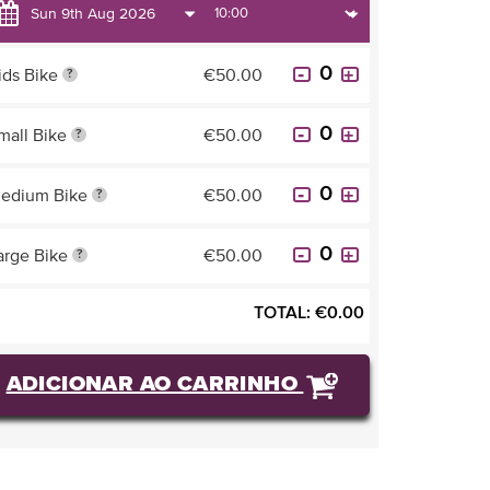
ids Bike
€50.00
?
mall Bike
€50.00
?
edium Bike
€50.00
?
arge Bike
€50.00
?
TOTAL:
€
0.00
ADICIONAR AO CARRINHO
COMPRAR BILHETES