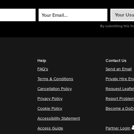
By submitting this f
Help
Contact Us
FAQ's
Send an Email
Terms & Conditions
Private Hire En
Cancellation Policy
Request Leafle
Privacy Policy
Report Proble
Cookie Policy
Become a DoDu
Accessibility Statement
Access Guide
Partner Login