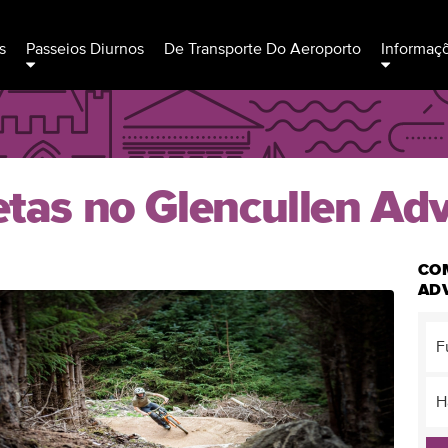
s
Passeios Diurnos
De Transporte Do Aeroporto
Informaç
letas no Glencullen Ad
CO
AD
F
H