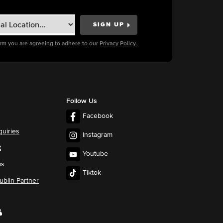
orm you are agreeing to adhere to our
Privacy Policy.
Follow Us
Facebook
quiries
Instagram
t
Youtube
ms
Tiktok
blin Partner