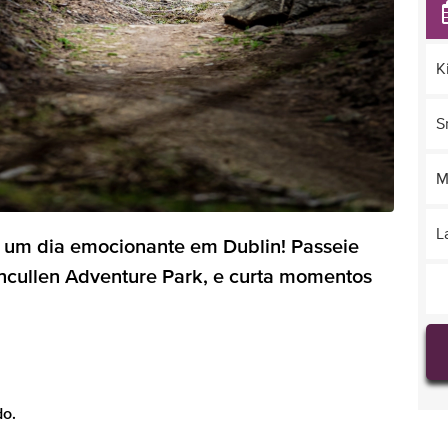
K
S
M
L
a um dia emocionante em Dublin! Passeie
encullen Adventure Park, e curta momentos
do.