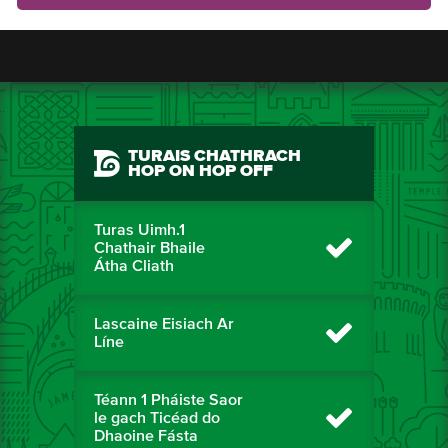
TURAIS CHATHRACH
HOP ON HOP OFF
Turas Uimh.1
Chathair Bhaile
Átha Cliath
Lascaine Eisiach Ar
Líne
Téann 1 Pháiste Saor
le gach Ticéad do
Dhaoine Fásta