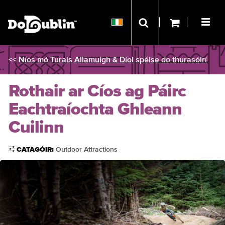
<<
Níos mó Turais Allamuigh & Díol spéise do thurasóirí
Rothair ar Cíos ag Páirc
Eachtraíochta Ghleann
Cuilinn
CATAGÓIR:
Outdoor Attractions