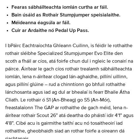
Fearas sábháilteachta iomlán curtha ar fáil.
Bain úsáid as Rothair Stumpjumper speisialaithe.
Méideanna éagsúla ar fáil.
Cuir ar Ardaithe nó Pedal Up Pass.
I bPáirc Eachtraíochta Ghleann Cuilinn, is féidir le rothaithe
rothair sléibhe Specialized Stumpjumper Evo Elite den
scoth a fháil ar cíos, atá foirfe chun dul i ngleic le conairí na
páirce. Áirítear le gach cíos rothair trealamh sábháilteachta
iomlán, lena n-áirítear clogad lán-aghaidhe, pillíní uillinn,
agus pillíní glúine – rud a chinntíonn go bhfuil rothaithe
lánchosanta agus iad ag dul ar bhealaí is fearr Bhaile Átha
Cliath. Le rothair ó S1 (An-Bheag) go S5 (An-Mór),
freastalaíonn The GAP ar rothaithe de gach méid, lena n-
áirítear rothair Scout 26” atá deartha do pháistí idir 4'1” agus
4'8”. Cibé acu is gairmithe taithí acu nó tosaitheoirí iad
rothaithe, gheobhaidh siad an rothar foirfe a oireann dá
riachtanais.