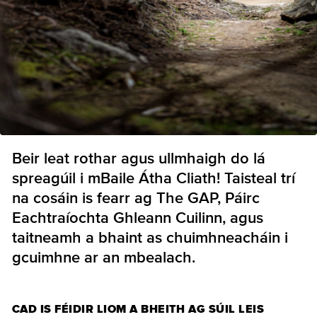
Beir leat rothar agus ullmhaigh do lá
spreagúil i mBaile Átha Cliath! Taisteal trí
na cosáin is fearr ag The GAP, Páirc
Eachtraíochta Ghleann Cuilinn, agus
taitneamh a bhaint as chuimhneacháin i
gcuimhne ar an mbealach.
CAD IS FÉIDIR LIOM A BHEITH AG SÚIL LEIS