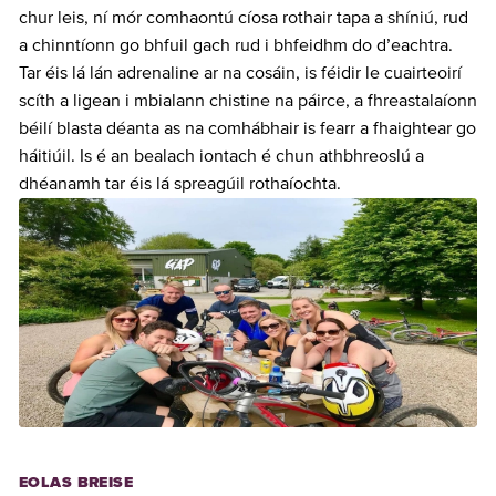
chur leis, ní mór comhaontú cíosa rothair tapa a shíniú, rud
a chinntíonn go bhfuil gach rud i bhfeidhm do d’eachtra.
Tar éis lá lán adrenaline ar na cosáin, is féidir le cuairteoirí
scíth a ligean i mbialann chistine na páirce, a fhreastalaíonn
béilí blasta déanta as na comhábhair is fearr a fhaightear go
háitiúil. Is é an bealach iontach é chun athbhreoslú a
dhéanamh tar éis lá spreagúil rothaíochta.
EOLAS BREISE