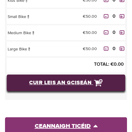
€50.00
Kids Bike
?
€50.00
Small Bike
?
€50.00
Medium Bike
?
€50.00
Large Bike
?
TOTAL:
€
0.00
CUIR LEIS AN GCISEÁN
CEANNAIGH TICÉID