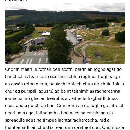
Chomh maith le rothair den scoth, beidh an rogha agat do
bhealach is fearr leat suas an sliabh a roghnú. Roghnaigh
an cosán rothaíochta, bealach iontach chun do chuid fola a
chur ag pumpáil agus tú ag baint taitnimh as radharcanna
iontacha, nó glac an tseirbhís ardaithe le haghaidh turas
níos tapúla go dtí an barr. Cinntíonn an dá rogha go mbeidh
neart ama agat taitneamh a bhaint as na cosáin anuas
spreagúla agus na timpeallachtaí radharcacha, rud a
thabharfaidh an chuid is fearr den dá shaol duit. Chun tús a