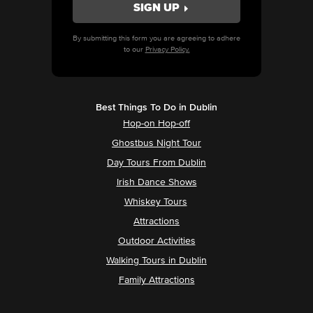
By submitting this form you are agreeing to adhere
to our
Privacy Policy.
Best Things To Do in Dublin
Hop-on Hop-off
Ghostbus Night Tour
Day Tours From Dublin
Irish Dance Shows
Whiskey Tours
Attractions
Outdoor Activities
Walking Tours in Dublin
Family Attractions