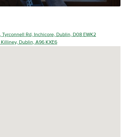
e, Tyrconnell Rd, Inchicore, Dublin, D08 EWK2
Killiney, Dublin, A96 KXE6