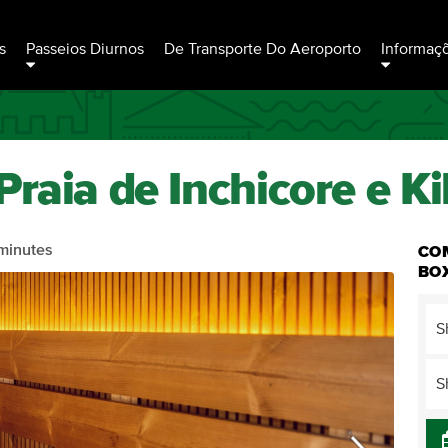
s
Passeios Diurnos
De Transporte Do Aeroporto
Informaç
raia de Inchicore e Ki
minutes
CO
BO
S
S