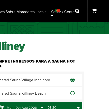
ões Sobre Moradores Locais
Sobre / Contato
lliney
MPRE INGRESSOS PARA A SAUNA HOT
X.
hared Sauna Village Inchicore
hared Sauna Killiney Beach