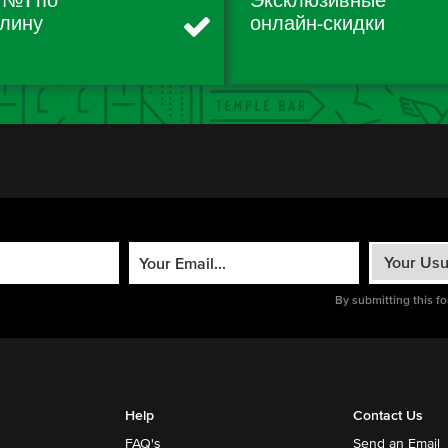
 №1 по
Эксклюзивные
лину
онлайн-скидки
By submitting this f
Help
Contact Us
FAQ's
Send an Email