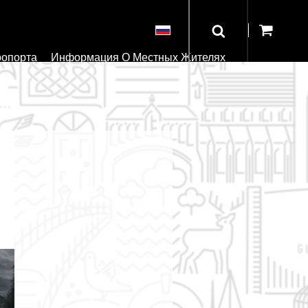
ропорта
Информация О Местных Жителях