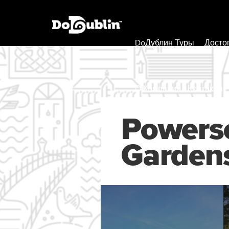
DoДублин Туры
Досто
О Компании / Контакты
Powersc
Garden