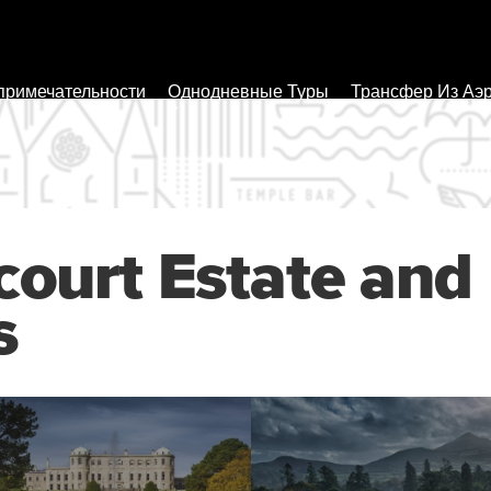
примечательности
Однодневные Туры
Трансфер Из Аэ
ourt Estate and
s