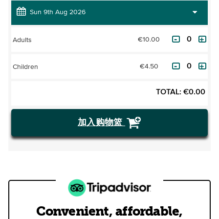
€10.00
Adults
€4.50
Children
TOTAL:
€
0.00
加入购物篮
Convenient, affordable,