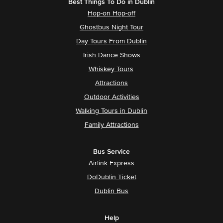
Best Things To Do in Dublin
Hop-on Hop-off
Ghostbus Night Tour
Day Tours From Dublin
Irish Dance Shows
Whiskey Tours
Attractions
Outdoor Activities
Walking Tours in Dublin
Family Attractions
Bus Service
Airlink Express
DoDublin Ticket
Dublin Bus
Help