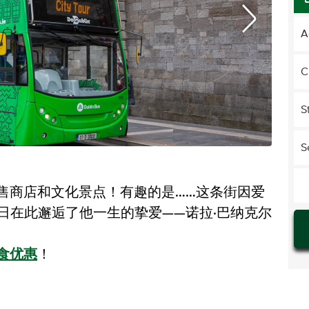
A
C
S
S
售商店和文化景点！有趣的是……这条街因爱
10日在此邂逅了他一生的挚爱——诺拉·巴纳克尔
食优惠
！