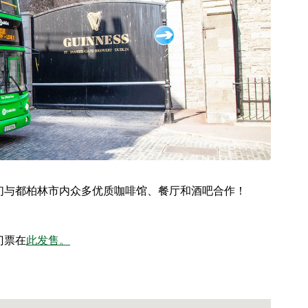
们与都柏林市内众多优质咖啡馆、餐厅和酒吧合作！
门票在
此发售。