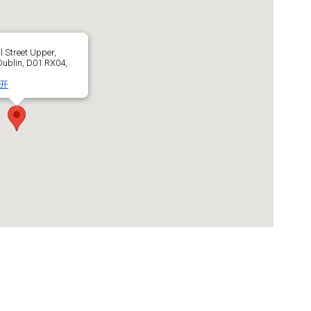
l Street Upper,
 Dublin, D01 RX04,
开