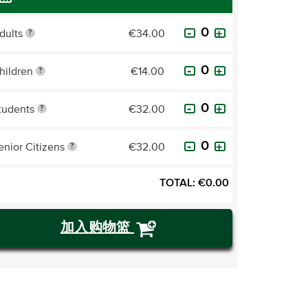
dults
€34.00
?
hildren
€14.00
?
tudents
€32.00
?
enior Citizens
€32.00
?
TOTAL:
€
0.00
加入购物篮
购买门票