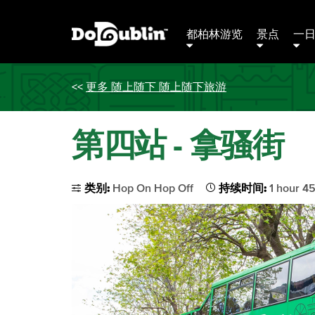
都柏林游览
景点
一
<<
更多 随上随下 随上随下旅游
第四站 - 拿骚街
类别:
Hop On Hop Off
持续时间:
1 hour 4