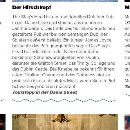
Der Hirschkopf
M
The Stag's Head ist ein traditionelles Dubliner Pub
Mu
en
in der Dame Lane und stammt aus mehreren
O'
n
Jahrhunderten. Das Ende des 19. Jahrhunderts neu
an
gestaltete Pub war bei den damaligen Dubliner
Au
Spielern äußerst beliebt. Ein junger James Joyce
re
besuchte das Pub gelegentlich sogar. Das Stag's
wi
,
Head befindet sich in der Nähe einer Reihe
Du
bekannter Sehenswürdigkeiten von Dublin,
si
darunter die Grafton Street, das Trinity College und
Um
das Dublin Castle. Die Kneipe ist bekannt für ihren
gu
alten Dubliner Charme und das Guinness hier zu
le
probieren ist ein absolutes Muss, wenn Sie ein Pint
Mu
Schwarzes probieren möchten!
To
Tourstopp in der Dame Street