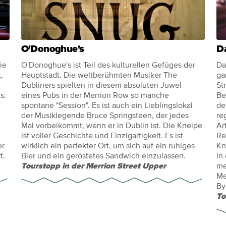
O'Donoghue's
D
ie
O'Donoghue's ist Teil des kulturellen Gefüges der
Da
,
Hauptstadt. Die weltberühmten Musiker The
ga
r
Dubliners spielten in diesem absoluten Juwel
St
s.
eines Pubs in der Merrion Row so manche
Be
spontane "Session". Es ist auch ein Lieblingslokal
de
der Musiklegende Bruce Springsteen, der jedes
re
Mal vorbeikommt, wenn er in Dublin ist. Die Kneipe
Ar
ist voller Geschichte und Einzigartigkeit. Es ist
Re
er
wirklich ein perfekter Ort, um sich auf ein ruhiges
Kn
t.
Bier und ein geröstetes Sandwich einzulassen.
in
Tourstopp in der Merrion Street Upper
me
Me
By
To