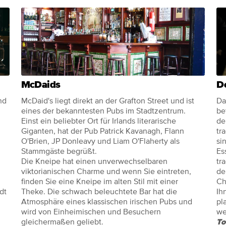
McDaids
De
nd
McDaid's liegt direkt an der Grafton Street und ist
Da
eines der bekanntesten Pubs im Stadtzentrum.
be
Einst ein beliebter Ort für Irlands literarische
de
Giganten, hat der Pub Patrick Kavanagh, Flann
tr
O'Brien, JP Donleavy und Liam O'Flaherty als
si
Stammgäste begrüßt.
Es
Die Kneipe hat einen unverwechselbaren
tr
viktorianischen Charme und wenn Sie eintreten,
de
finden Sie eine Kneipe im alten Stil mit einer
Ch
dt
Theke. Die schwach beleuchtete Bar hat die
Ih
Atmosphäre eines klassischen irischen Pubs und
pl
wird von Einheimischen und Besuchern
we
gleichermaßen geliebt.
To