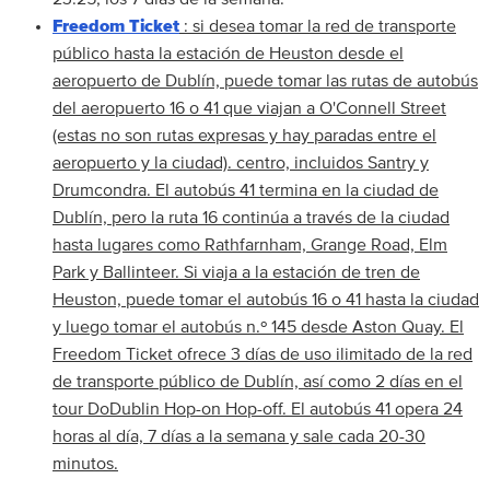
Freedom Ticket
: si desea tomar la red de transporte
público hasta la estación de Heuston desde el
aeropuerto de Dublín, puede tomar las rutas de autobús
del aeropuerto 16 o 41 que viajan a O'Connell Street
(estas no son rutas expresas y hay paradas entre el
aeropuerto y la ciudad). centro, incluidos Santry y
Drumcondra. El autobús 41 termina en la ciudad de
Dublín, pero la ruta 16 continúa a través de la ciudad
hasta lugares como Rathfarnham, Grange Road, Elm
Park y Ballinteer. Si viaja a la estación de tren de
Heuston, puede tomar el autobús 16 o 41 hasta la ciudad
y luego tomar el autobús n.º 145 desde Aston Quay. El
Freedom Ticket ofrece 3 días de uso ilimitado de la red
de transporte público de Dublín, así como 2 días en el
tour DoDublin Hop-on Hop-off. El autobús 41 opera 24
horas al día, 7 días a la semana y sale cada 20-30
minutos.