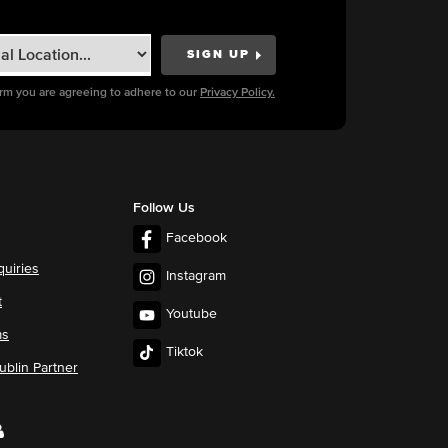
orm you are agreeing to adhere to our
Privacy Policy.
Follow Us
Facebook
quiries
Instagram
t
Youtube
ms
Tiktok
blin Partner