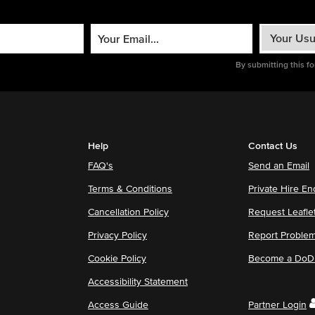
By submitting this f
Help
Contact Us
FAQ's
Send an Email
Terms & Conditions
Private Hire En
Cancellation Policy
Request Leafle
Privacy Policy
Report Proble
Cookie Policy
Become a DoDu
Accessibility Statement
Access Guide
Partner Login