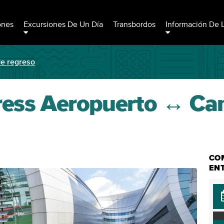
ones
Excursiones De Un Día
Transbordos
Información De 
de regreso
ress Aeropuerto ↔ Cam
CO
EN