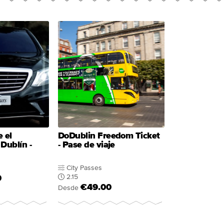
 el
DoDublin Freedom Ticket
Dublín -
- Pase de viaje
City Passes
2.15
0
€49.00
Desde