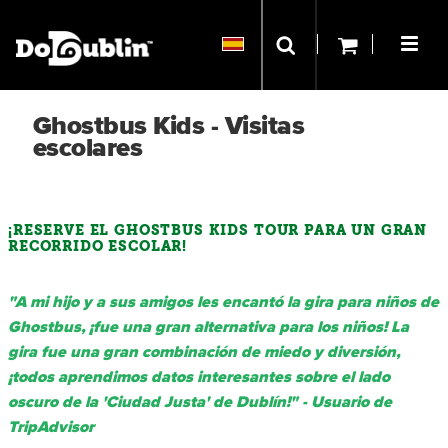
Ghostbus Kids - Visitas
escolares
¡RESERVE EL GHOSTBUS KIDS TOUR PARA UN GRAN
RECORRIDO ESCOLAR!
"A mi hijo y a sus amigos les encantó la gira para niños de
Ghostbus, ¡fue una gran alternativa para los niños! La
gira fue una gran combinación de miedo y diversión,
¡todos aprendimos datos interesantes sobre el lado
oscuro de la 'Ciudad Justa' de Dublín!" - Usuario de
TripAdvisor