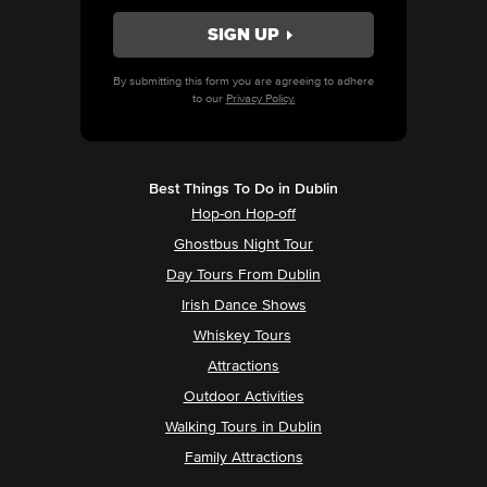
By submitting this form you are agreeing to adhere
to our
Privacy Policy.
Best Things To Do in Dublin
Hop-on Hop-off
Ghostbus Night Tour
Day Tours From Dublin
Irish Dance Shows
Whiskey Tours
Attractions
Outdoor Activities
Walking Tours in Dublin
Family Attractions