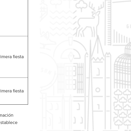
rimera fiesta
rimera fiesta
rmación
establece