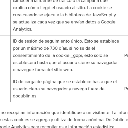
Almacena la fuente de tráfico o la campaña que
explica cómo llegó el usuario al sitio. La cookie se
crea cuando se ejecuta la biblioteca de JavaScript y
se actualiza cada vez que se envían datos a Google
Analytics.
ID de sesión de seguimiento único. Esto se establece
por un máximo de 730 días, si no se da el
consentimiento de la cookie _gdpr, esto solo se
P
establecerá hasta que el usuario cierre su navegador
o navegue fuera del sitio web.
ID de carga de página que se establece hasta que el
usuario cierra su navegador y navega fuera de
P
dodublin.es
 no recopilan información que identifique a un visitante. La info
r estas cookies se agrega y utiliza de forma anónima. DoDublin 
ogle Analytics para recopilar esta información estadística.