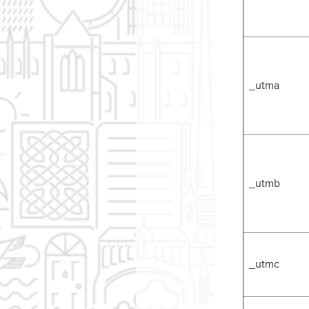
_utma
_utmb
_utmc