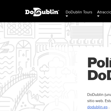
DoDublin Tours
Atracci
Pol
DoD
DoDublin (una
sitio web. Est
dodublin.es
.