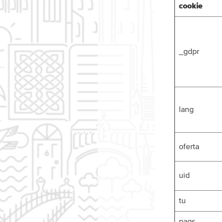
cookie
_gdpr
lang
oferta
uid
tu
pags