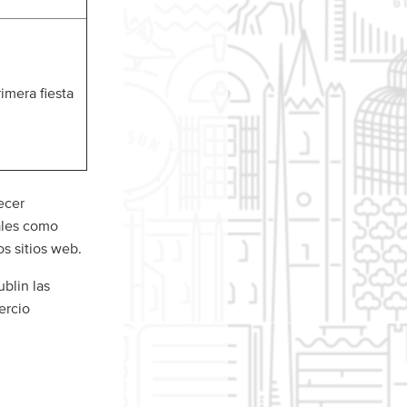
rimera fiesta
ecer
ales como
s sitios web.
blin las
ercio