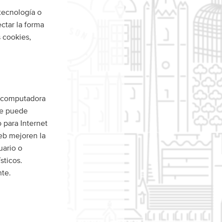
 tecnología o
ctar la forma
 cookies,
u computadora
 se puede
o para Internet
web mejoren la
uario o
sticos.
nte.