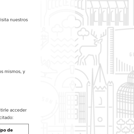
isita nuestros
os mismos, y
tirle acceder
citado:
ipo de