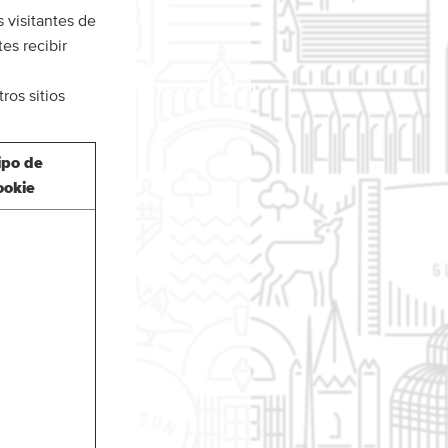
s visitantes de
es recibir
ros sitios
ipo de
ookie