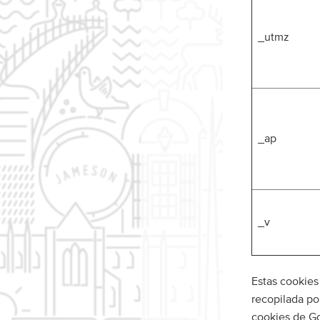
_utmz
_ap
_v
Estas cookies
recopilada po
cookies de Go